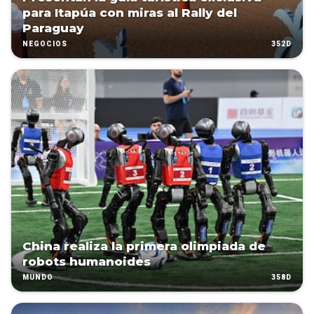
para Itapúa con miras al Rally del
Paraguay
352D
NEGOCIOS
China realiza la primera olimpiada de
robots humanoides
358D
MUNDO