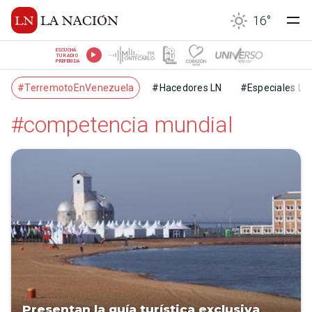
16
°
ESCUCHÁ
TU RADIO
PREFERIDA
#TerremotoEnVenezuela
#Hacedores LN
#Especiales LN
#competencia mundial
Presentan la guía turística exclusiva