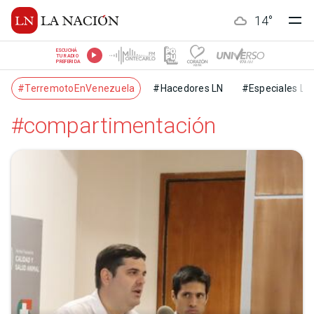
14
°
ESCUCHÁ
TU RADIO
PREFERIDA
#TerremotoEnVenezuela
#Hacedores LN
#Especiales LN
#compartimentación