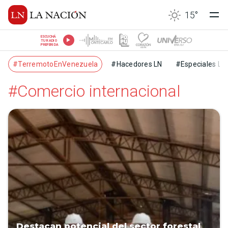
15
°
ESCUCHÁ
TU RADIO
PREFERIDA
#TerremotoEnVenezuela
#Hacedores LN
#Especiales LN
#Comercio internacional
Destacan potencial del sector forestal