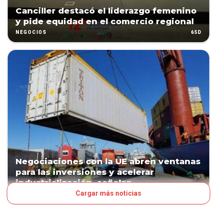
Canciller destacó el liderazgo femenino
y pide equidad en el comercio regional
65D
NEGOCIOS
Negociaciones con la UE abren ventanas
para las inversiones y acelerar
industrialización, señalan
Cargar más noticias
73D
NEGOCIOS