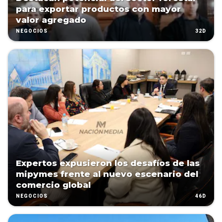
para exportar productos con mayor
valor agregado
32D
NEGOCIOS
Expertos expusieron los desafíos de las
mipymes frente al nuevo escenario del
comercio global
46D
NEGOCIOS