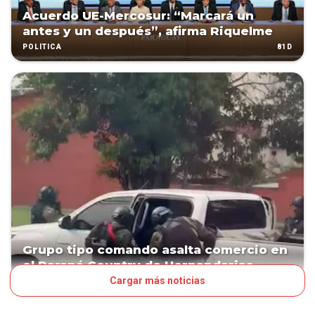
Acuerdo UE-Mercosur: “Marcará un
antes y un después”, afirma Riquelme
81D
POLÍTICA
Grupo tipo comando asalta comercio en
el Paraná Country de Hernandarias
Cargar más noticias
107D
PAÍS