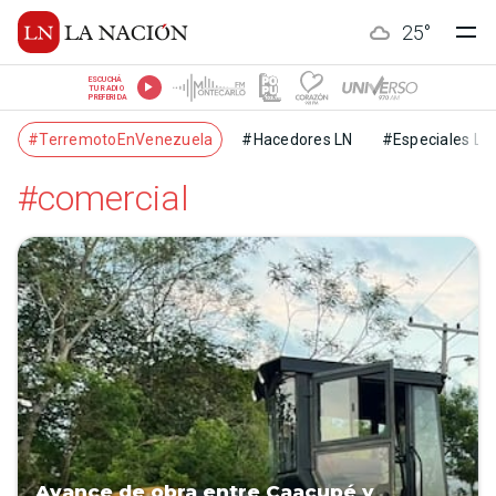
25
°
ESCUCHÁ
TU RADIO
PREFERIDA
#TerremotoEnVenezuela
#Hacedores LN
#Especiales LN
#comercial
Avance de obra entre Caacupé y