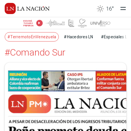
16
°
ESCUCHÁ
TU RADIO
PREFERIDA
#TerremotoEnVenezuela
#Hacedores LN
#Especiales LN
#Comando Sur