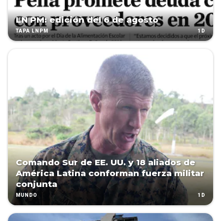
LN PM: edición del 6 de agosto
1D
TAPA LNPM
Comando Sur de EE. UU. y 18 aliados de
América Latina conforman fuerza militar
conjunta
1D
MUNDO