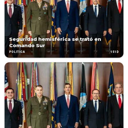
Seguridad hemisférica se trató en
Comando Sur
151D
POLÍTICA