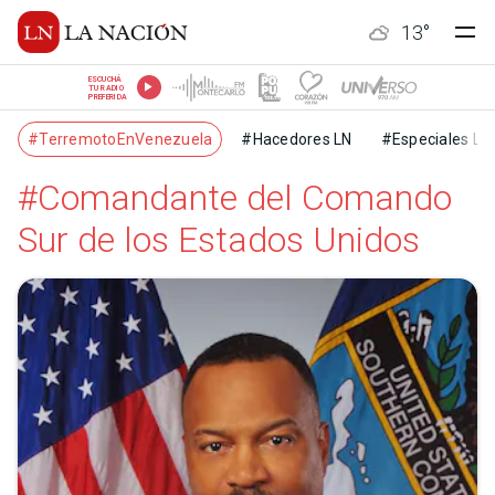
13
°
ESCUCHÁ
TU RADIO
PREFERIDA
#TerremotoEnVenezuela
#Hacedores LN
#Especiales LN
#Comandante del Comando
Sur de los Estados Unidos