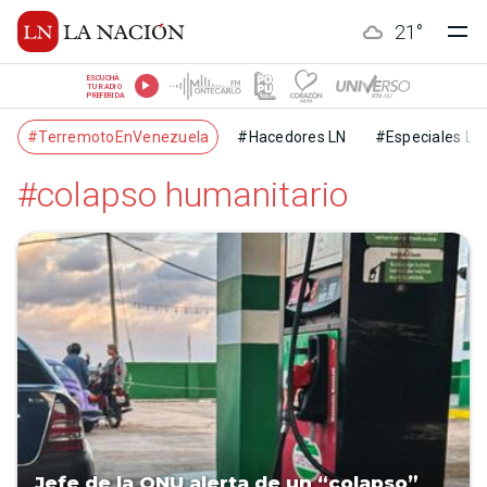
21
°
ESCUCHÁ
TU RADIO
PREFERIDA
#TerremotoEnVenezuela
#Hacedores LN
#Especiales LN
#colapso humanitario
Jefe de la ONU alerta de un “colapso”