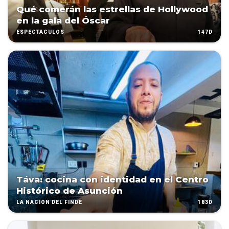
Qué comerán las estrellas de Hollywood
en la gala del Óscar
147D
ESPECTÁCULOS
Táva: cocina con identidad en el Centro
Histórico de Asunción
183D
LA NACIÓN DEL FINDE