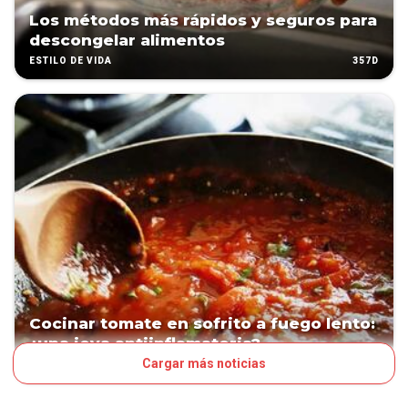
Los métodos más rápidos y seguros para
descongelar alimentos
357D
ESTILO DE VIDA
Cocinar tomate en sofrito a fuego lento:
¿una joya antiinflamatoria?
Cargar más noticias
363D
ESTILO DE VIDA