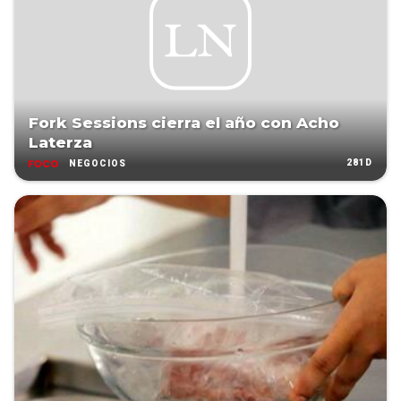
Fork Sessions cierra el año con Acho
Laterza
281D
NEGOCIOS