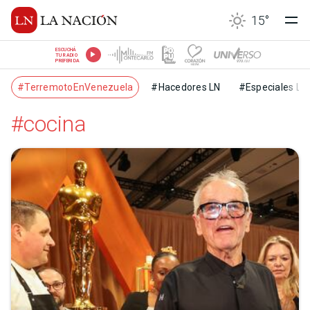
15
°
ESCUCHÁ
TU RADIO
PREFERIDA
#TerremotoEnVenezuela
#Hacedores LN
#Especiales LN
#cocina