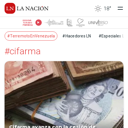
18
°
ESCUCHÁ
TU RADIO
PREFERIDA
#TerremotoEnVenezuela
#Hacedores LN
#Especiales LN
#cifarma
Cifarma avanza con la cesión de