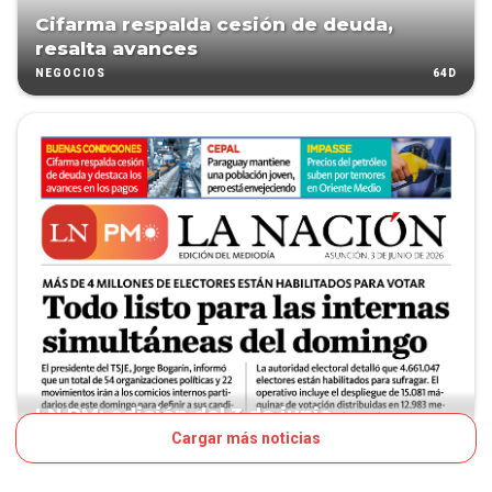
Cifarma respalda cesión de deuda,
resalta avances
64D
NEGOCIOS
LN PM: edición del 3 de junio
Cargar más noticias
65D
TAPA LNPM