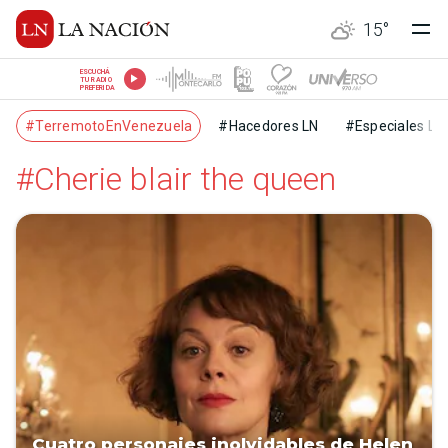
15
°
ESCUCHÁ
TU RADIO
PREFERIDA
#TerremotoEnVenezuela
#Hacedores LN
#Especiales LN
#Cherie blair the queen
Cuatro personajes inolvidables de Helen