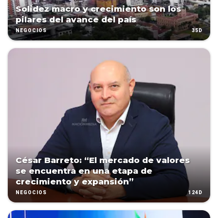
Solidez macro y crecimiento son los
pilares del avance del país
35D
NEGOCIOS
César Barreto: “El mercado de valores
se encuentra en una etapa de
crecimiento y expansión”
124D
NEGOCIOS