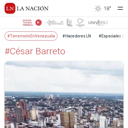
18
°
ESCUCHÁ
TU RADIO
PREFERIDA
#TerremotoEnVenezuela
#Hacedores LN
#Especiales LN
#César Barreto