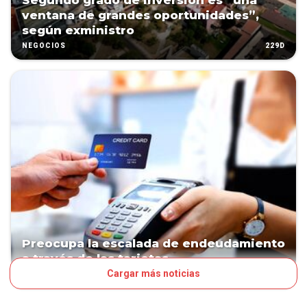
Segundo grado de inversión es “una
ventana de grandes oportunidades”,
según exministro
229D
NEGOCIOS
Preocupa la escalada de endeudamiento
a través de las tarjetas
Cargar más noticias
333D
NEGOCIOS