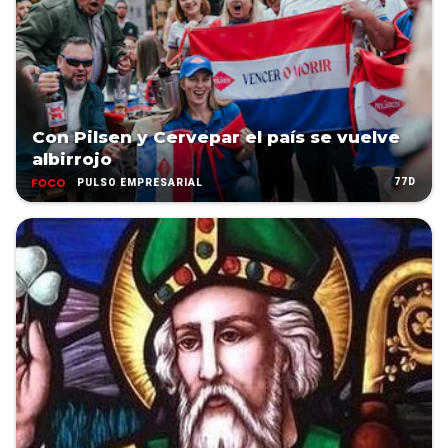
Con Pilsen y Cervepar el país se vuelve
albirrojo
77D
PULSO EMPRESARIAL