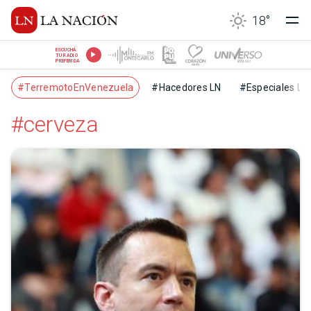
18
°
ESCUCHÁ
TU RADIO
PREFERIDA
#TerremotoEnVenezuela
#Hacedores LN
#Especiales LN
#cerveza