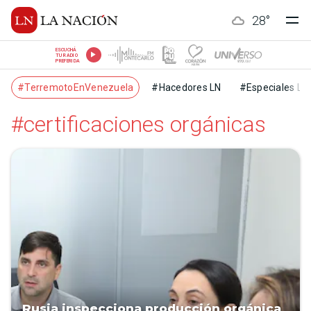
28
°
ESCUCHÁ
TU RADIO
PREFERIDA
#TerremotoEnVenezuela
#Hacedores LN
#Especiales LN
#certificaciones orgánicas
Rusia inspecciona producción orgánica