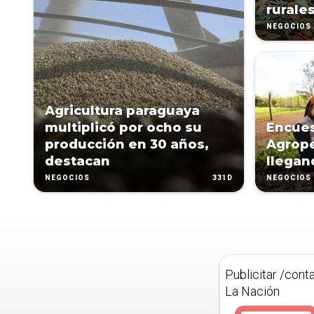
rurale
NEGOCIOS
Agricultura paraguaya
multiplicó por ocho su
Encues
producción en 30 años,
Agrope
destacan
llegan
331D
NEGOCIOS
NEGOCIOS
Publicitar /cont
La Nación