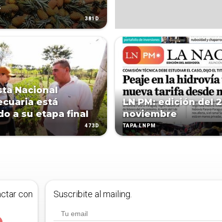
s
381D
ta Nacional
cuaria está
LN PM: edición del 
do a su etapa final
noviembre
473D
TAPA LNPM
actar con
Suscribite al mailing.