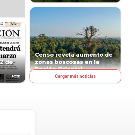
Censo revela aumento de
22 de
zonas boscosas en la
Región Oriental
Cargar más noticias
622D
1330D
NEGOCIOS