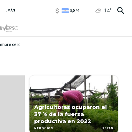
1100
/
1160
14
°
3,8
/
4
:MÁS
6850
/
7200
5900
/
5960
mbre cero
Agricultoras ocuparon el
37 % de la fuerza
productiva en 2022
1024D
NEGOCIOS