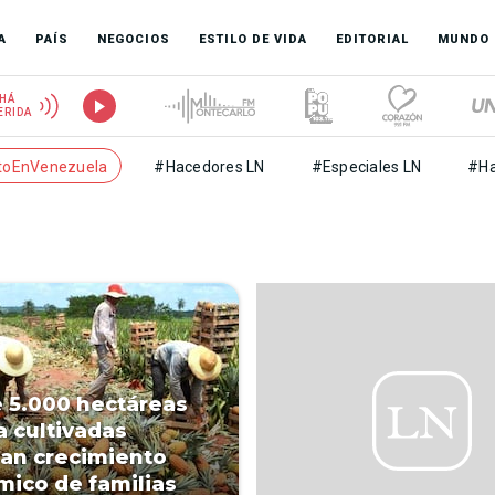
A
PAÍS
NEGOCIOS
ESTILO DE VIDA
EDITORIAL
MUNDO
HÁ
ERIDA
toEnVenezuela
#Hacedores LN
#Especiales LN
#Ha
 5.000 hectáreas
a cultivadas
an crecimiento
ico de familias