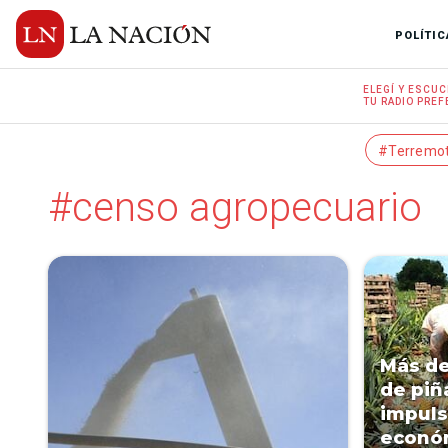
POLÍTIC
ELEGÍ Y
ESCUC
TU RADIO
PREF
#Terremo
#censo agropecuario
Más de
de piñ
impuls
económ