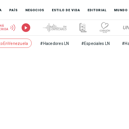
A
PAÍS
NEGOCIOS
ESTILO DE VIDA
EDITORIAL
MUNDO
HÁ
ERIDA
toEnVenezuela
#Hacedores LN
#Especiales LN
#Ha