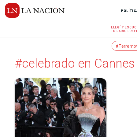
POLÍTIC
ELEGÍ Y
ESCUC
TU RADIO
PREF
#Terremo
#celebrado en Cannes