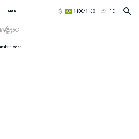
5900
/
5960
13
°
1100
/
1160
:MÁS
3,8
/
4
6850
/
7200
5900
/
5960
mbre cero