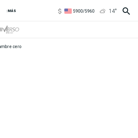
6850
/
7200
14
°
5900
/
5960
:MÁS
1100
/
1160
3,8
/
4
6850
/
7200
5900
/
5960
mbre cero