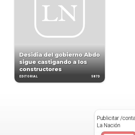
Desidia del gobierno Abdo
sigue castigando a los
constructores
587D
EDITORIAL
Publicitar /cont
La Nación