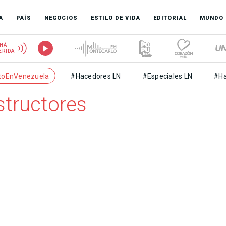
A
PAÍS
NEGOCIOS
ESTILO DE VIDA
EDITORIAL
MUNDO
HÁ
ERIDA
toEnVenezuela
#Hacedores LN
#Especiales LN
#Ha
structores