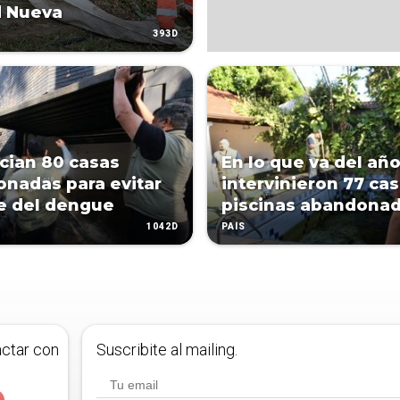
d Nueva
393D
ian 80 casas
En lo que va del año
nadas para evitar
intervinieron 77 ca
e del dengue
piscinas abandona
1042D
PAÍS
actar con
Suscribite al mailing.