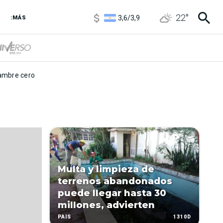
1120
/
1160
22
°
3,6
/
3,9
:MÁS
6850
/
7200
5920
/
5970
mbre cero
Multa y limpieza de
terrenos abandonados
puede llegar hasta 30
millones, advierten
1310D
PAÍS