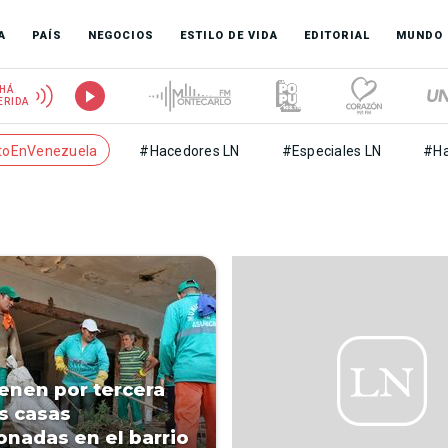
A
PAÍS
NEGOCIOS
ESTILO DE VIDA
EDITORIAL
MUNDO
HÁ
ERIDA
toEnVenezuela
#Hacedores LN
#Especiales LN
#Ha
ienen por tercera
s casas
nadas en el barrio