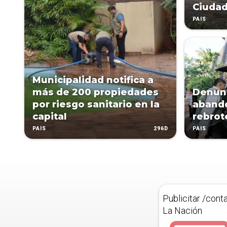
Ciuda
PAÍS
Municipalidad notifica a
más de 200 propiedades
Denunc
por riesgo sanitario en la
abando
capital
rebrot
296D
PAÍS
PAÍS
Publicitar /cont
La Nación