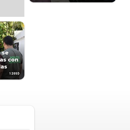
 se
sas con
das
1205D