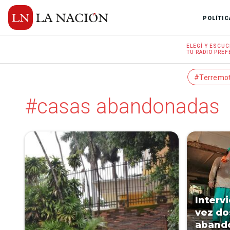
POLÍTIC
ELEGÍ Y
ESCUC
TU RADIO
PREF
#Terremo
#casas abandonadas
Interv
vez do
abando