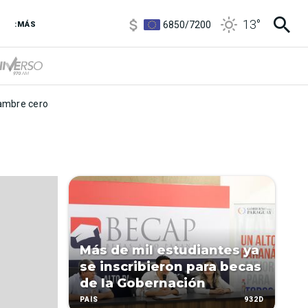
3,8
/
4
13
°
6850
/
7200
:MÁS
5900
/
5960
mbre cero
Más de mil estudiantes ya
se inscribieron para becas
de la Gobernación
932D
PAÍS