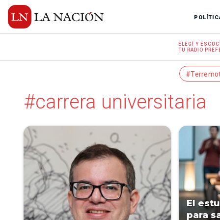
POLÍTIC
ELEGÍ Y
ESCUC
TU RADIO
PREF
#Terremo
#carrera universitaria
El est
para sa