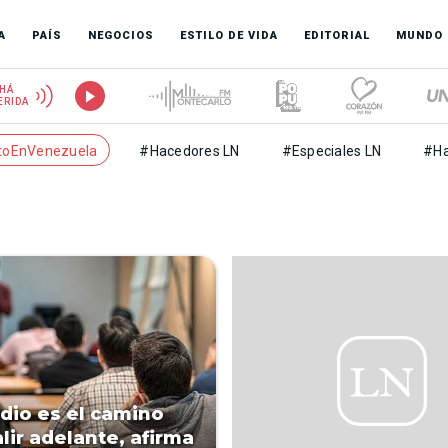
A
PAÍS
NEGOCIOS
ESTILO DE VIDA
EDITORIAL
MUNDO
HÁ
ERIDA
toEnVenezuela
#Hacedores LN
#Especiales LN
#Ha
udio es el camino
lir adelante, afirma