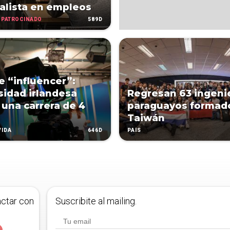
alista en empleos
PATROCINADO
589D
 “influencer”:
sidad irlandesa
Regresan 63 ingeni
 una carrera de 4
paraguayos formad
Taiwán
646D
VIDA
PAÍS
actar con
Suscribite al mailing.