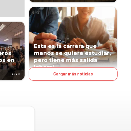
Esta es la carrera que
eros
menos se quiere estudiar,
os en
pero tiene más salida
laboral
Cargar más noticias
757D
1148D
ESTILO DE VIDA