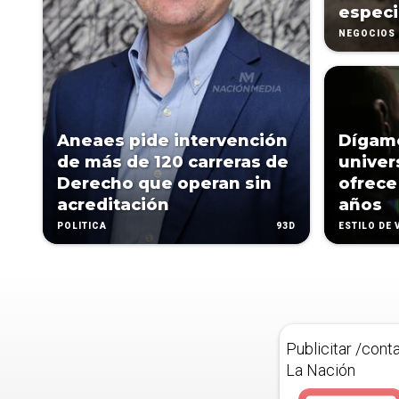
especi
NEGOCIOS
Aneaes pide intervención
Dígame
de más de 120 carreras de
univer
Derecho que operan sin
ofrece
acreditación
años
93D
POLÍTICA
ESTILO DE 
Publicitar /cont
La Nación