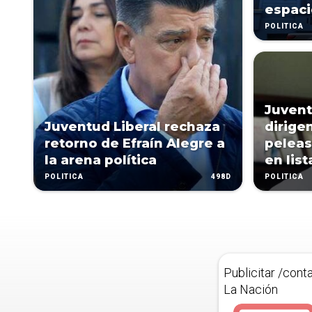
espaci
POLÍTICA
Juvent
Juventud Liberal rechaza
dirige
retorno de Efraín Alegre a
peleas
la arena política
en list
498D
POLÍTICA
POLÍTICA
Publicitar /cont
La Nación