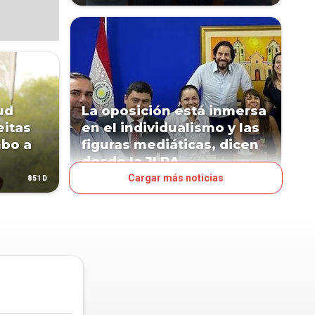
ud
La oposición está inmersa
eitas
en el individualismo y las
mbo a
figuras mediáticas, dicen
desde la JLRA
Cargar más noticias
851D
955D
POLÍTICA