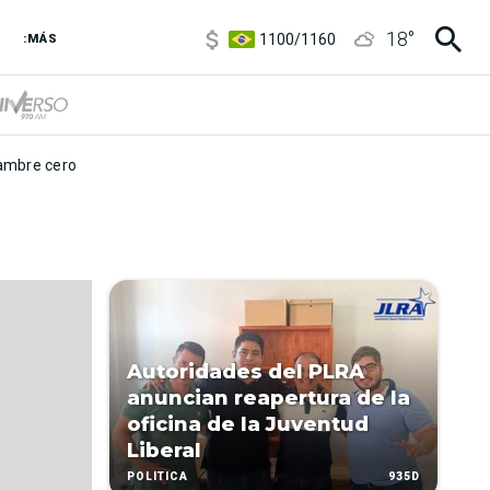
5900
/
5960
18
°
1100
/
1160
:MÁS
3,8
/
4
6850
/
7200
5900
/
5960
mbre cero
Autoridades del PLRA
anuncian reapertura de la
oficina de la Juventud
Liberal
935D
POLÍTICA