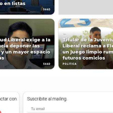
o en listas
566D
ud Liberal exige a la
Titular de la Juvent
ncia deponer las
Liberal reclama a Fl
 y un mayor espacio
un juego limpio ru
as
futuros comicios
566D
POLÍTICA
actar con
Suscribite al mailing.