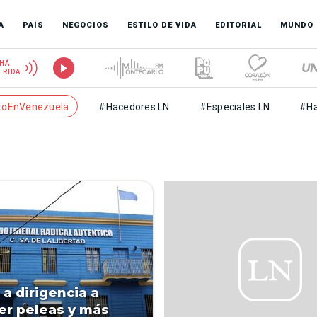
A
PAÍS
NEGOCIOS
ESTILO DE VIDA
EDITORIAL
MUNDO
HÁ
ERIDA
toEnVenezuela
#Hacedores LN
#Especiales LN
#Ha
 a dirigencia a
r peleas y más