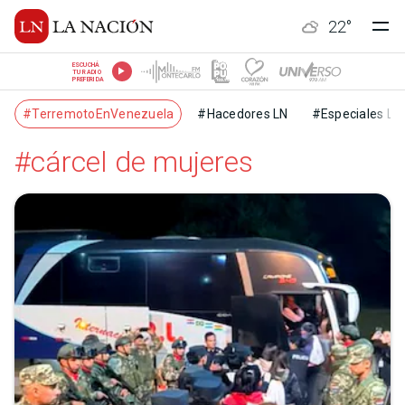
22
°
ESCUCHÁ
TU RADIO
PREFERIDA
#TerremotoEnVenezuela
#Hacedores LN
#Especiales LN
#cárcel de mujeres