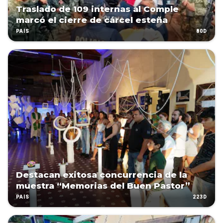
Traslado de 109 internas al Comple
marcó el cierre de cárcel esteña
80D
PAÍS
Destacan exitosa concurrencia de la
muestra “Memorias del Buen Pastor”
223D
PAÍS