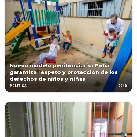
Nuevo modelo penitenciario: Peña
garantiza respeto y protección de los
derechos de niños y niñas
294D
POLÍTICA