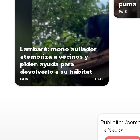
puma
PAÍS
Lambaré: mono aullador
atemoriza a vecinos y
piden ayuda para
devolverlo a su hábitat
133D
PAÍS
Publicitar /cont
La Nación