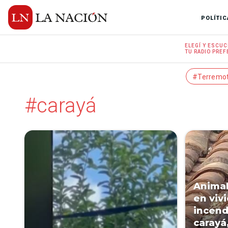
POLÍTIC
ELEGÍ Y
ESCUC
TU RADIO
PREF
#Terremo
#carayá
Animal
en viv
incend
carayá