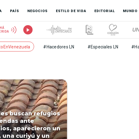
A
PAÍS
NEGOCIOS
ESTILO DE VIDA
EDITORIAL
MUNDO
HÁ
ERIDA
toEnVenezuela
#Hacedores LN
#Especiales LN
#Ha
es buscan refugios
iendas ante
ios, aparecieron un
, una curiyú y un