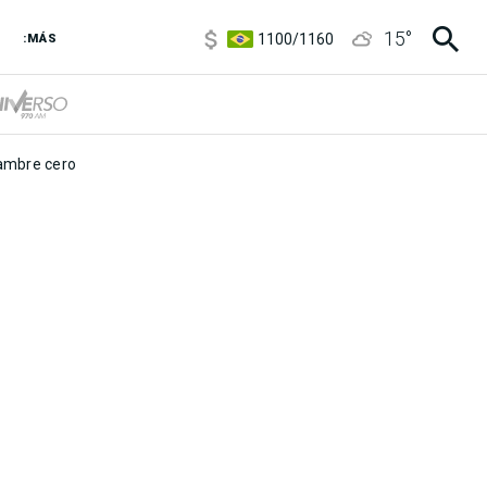
5900
/
5960
15
°
1100
/
1160
:MÁS
3,8
/
4
6850
/
7200
5900
/
5960
mbre cero