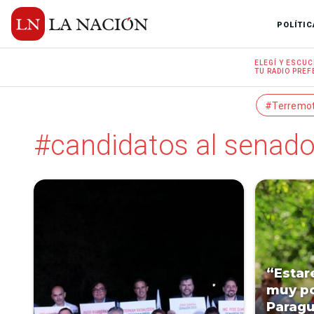
POLÍTIC
ELEGÍ Y
ESCUC
TU RADIO
PREF
#Terremo
#candidatos al senad
“Estar
muy p
Paragu