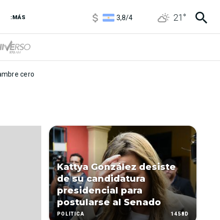
1100
/
1160
21
°
3,8
/
4
:MÁS
6850
/
7200
5900
/
5960
mbre cero
Kattya González desiste
de su candidatura
presidencial para
postularse al Senado
1458D
POLÍTICA