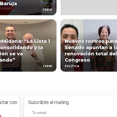
 Baruja
1301D
Maidana: “La Lista 1
Nuevos rostros para
consolidando y la
Senado apuntan a l
ión se va
renovación total de
tando”
Congreso
1309D
POLÍTICA
actar con
Suscribite al mailing.