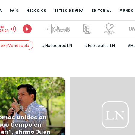
A
PAÍS
NEGOCIOS
ESTILO DE VIDA
EDITORIAL
MUNDO
HÁ
ERIDA
toEnVenezuela
#Hacedores LN
#Especiales LN
#Ha
o
emos unidos en
oco tiempo en
arí”, afirmó Juan