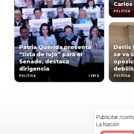
Carlos
POLÍTICA
Patria Querida presenta
Derlis 
“lista de lujo” para el
se va 
Senado, destaca
oposic
dirigencia
debili
1281D
POLÍTICA
POLÍTICA
Publicitar /cont
La Nación