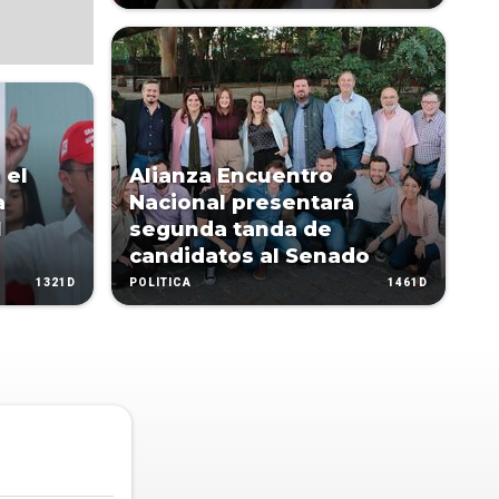
 el
Alianza Encuentro
a
Nacional presentará
l
segunda tanda de
candidatos al Senado
1321D
1461D
POLÍTICA