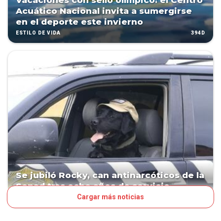
Vacaciones con sello olímpico: el Centro
Acuático Nacional invita a sumergirse
en el deporte este invierno
394D
ESTILO DE VIDA
Se jubiló Rocky, can antinarcóticos de la
Senad tras ocho años de servicio
Cargar más noticias
440D
PAÍS