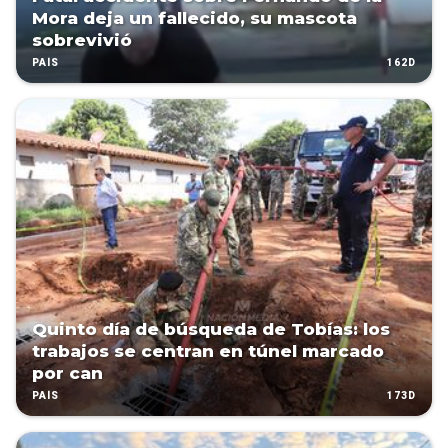
Mora deja un fallecido, su mascota
sobrevivió
162D
PAÍS
Quinto día de búsqueda de Tobías: los
trabajos se centran en túnel marcado
por can
173D
PAÍS