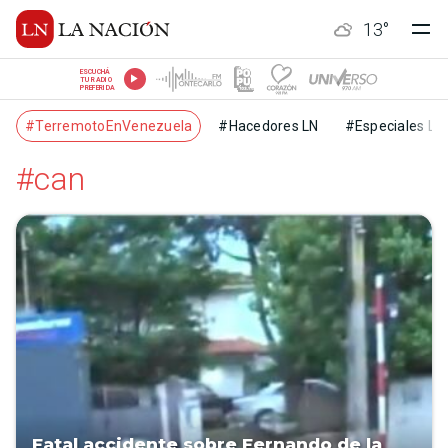
13
°
ESCUCHÁ
TU RADIO
PREFERIDA
#TerremotoEnVenezuela
#Hacedores LN
#Especiales LN
#can
Fatal accidente sobre Fernando de la