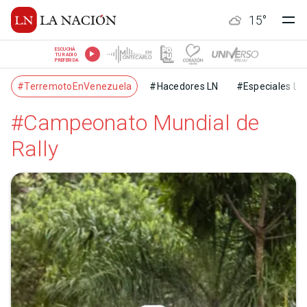
15
°
ESCUCHÁ
TU RADIO
PREFERIDA
#TerremotoEnVenezuela
#Hacedores LN
#Especiales LN
#Campeonato Mundial de
Rally