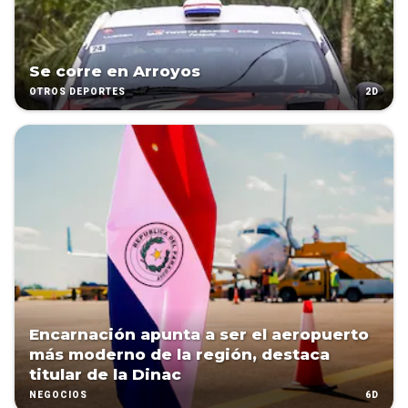
Se corre en Arroyos
2D
OTROS DEPORTES
Encarnación apunta a ser el aeropuerto
más moderno de la región, destaca
titular de la Dinac
6D
NEGOCIOS