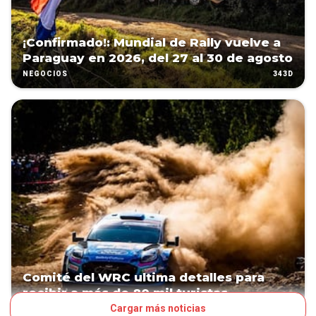
¡Confirmado!: Mundial de Rally vuelve a
Paraguay en 2026, del 27 al 30 de agosto
343D
NEGOCIOS
Comité del WRC ultima detalles para
recibir a más de 80 mil turistas
Cargar más noticias
379D
NEGOCIOS