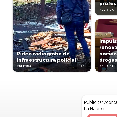
profes
POLÍTICA
Impuls
renova
Piden radiografía de
nacion
infraestructura policial
droga
13H
POLÍTICA
POLÍTICA
Publicitar /cont
La Nación