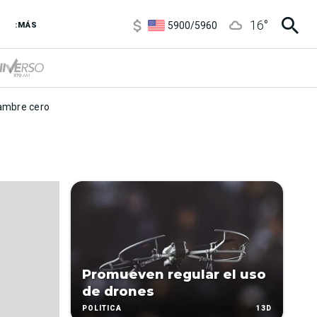
6850
/
7200
16
°
5900
/
5960
:MÁS
1100
/
1160
3,8
/
4
6850
/
7200
5900
/
5960
mbre cero
Promueven regular el uso
de drones
13D
POLÍTICA