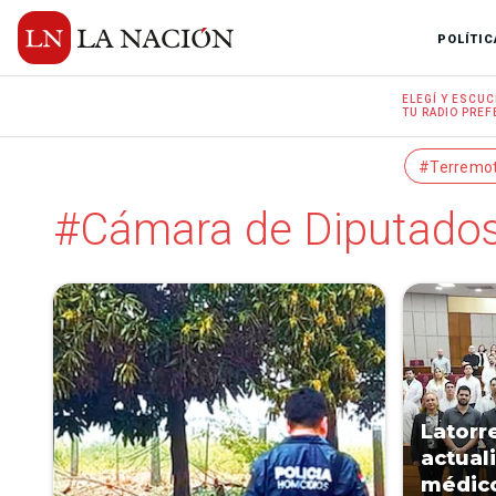
POLÍTIC
ELEGÍ Y
ESCUC
TU RADIO
PREF
#Terremo
#Cámara de Diputado
Latorr
actual
médico