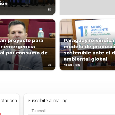
ión
3D
an proyecto para
Paraguay reivindica
r emergencia
modelo de producc
al por consumo de
sostenible ante el 
s
ambiental global
6D
NEGOCIOS
actar con
Suscribite al mailing.