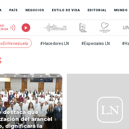
A
PAÍS
NEGOCIOS
ESTILO DE VIDA
EDITORIAL
MUNDO
HÁ
ERIDA
toEnVenezuela
#Hacedores LN
#Especiales LN
#Ha
s
e destaca que
ización del arancel
, dignificará la