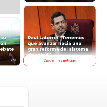
 su
Raúl Latorre: “Tenemos
ión
que avanzar hacia una
debate
gran reforma del sistema
de salud”
Cargar más noticias
10D
31D
POLÍTICA