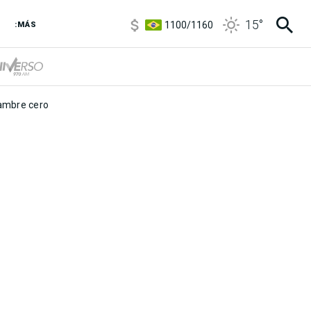
5900
/
5960
15
°
1100
/
1160
:MÁS
3,8
/
4
6850
/
7200
5900
/
5960
mbre cero