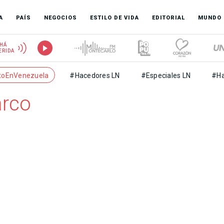
A
PAÍS
NEGOCIOS
ESTILO DE VIDA
EDITORIAL
MUNDO
HÁ
ERIDA
toEnVenezuela
#Hacedores LN
#Especiales LN
#Ha
arco