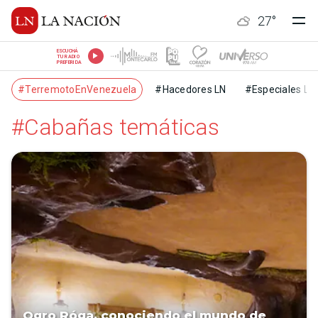
27
°
ESCUCHÁ
TU RADIO
PREFERIDA
#TerremotoEnVenezuela
#Hacedores LN
#Especiales LN
#Cabañas temáticas
Ogro Róga, conociendo el mundo de