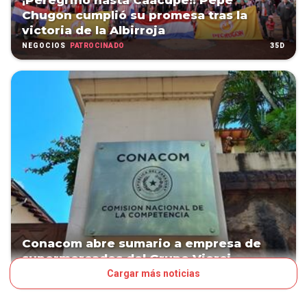
¡Peregrinó hasta Caacupé!: Pepe
Chugon cumplió su promesa tras la
victoria de la Albirroja
PATROCINADO
35D
NEGOCIOS
Conacom abre sumario a empresa de
supermercados del Grupo Vierci
Cargar más noticias
46D
NEGOCIOS