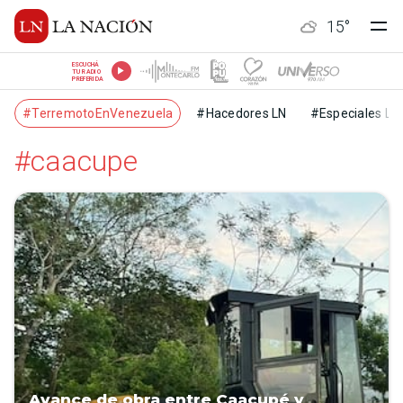
15
°
ESCUCHÁ
TU RADIO
PREFERIDA
#TerremotoEnVenezuela
#Hacedores LN
#Especiales LN
#caacupe
Avance de obra entre Caacupé y