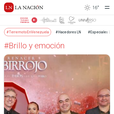
16
°
ESCUCHÁ
TU RADIO
PREFERIDA
#TerremotoEnVenezuela
#Hacedores LN
#Especiales LN
#Brillo y emoción