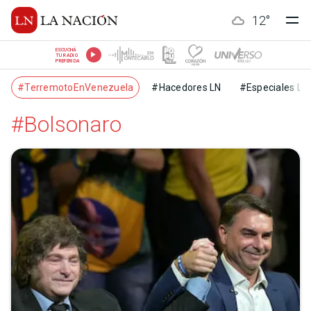
12
°
ESCUCHÁ
TU RADIO
PREFERIDA
#TerremotoEnVenezuela
#Hacedores LN
#Especiales LN
#Bolsonaro