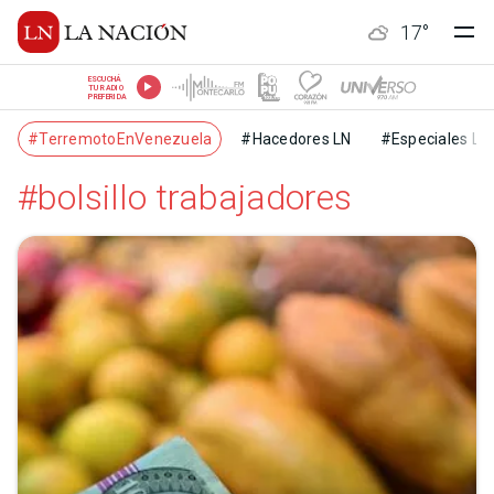
17
°
ESCUCHÁ
TU RADIO
PREFERIDA
#TerremotoEnVenezuela
#Hacedores LN
#Especiales LN
#bolsillo trabajadores