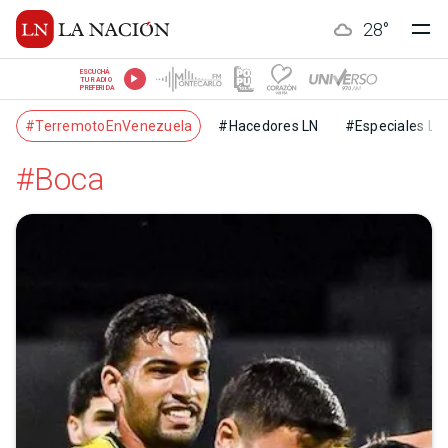
28
°
ESCUCHÁ
TU RADIO
PREFERIDA
#TerremotoEnVenezuela
#Hacedores LN
#Especiales LN
#Boca