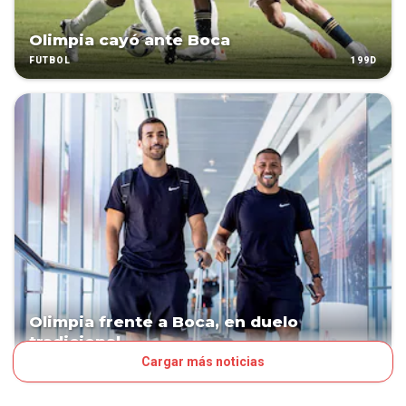
Olimpia cayó ante Boca
199D
FÚTBOL
Olimpia frente a Boca, en duelo
tradicional
Cargar más noticias
200D
FÚTBOL