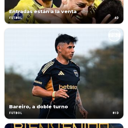
Entradas están a la venta
4D
FÚTBOL
Bareiro, a doble turno
81D
FÚTBOL