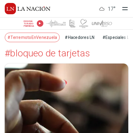
17
°
ESCUCHÁ
TU RADIO
PREFERIDA
#TerremotoEnVenezuela
#Hacedores LN
#Especiales LN
#bloqueo de tarjetas