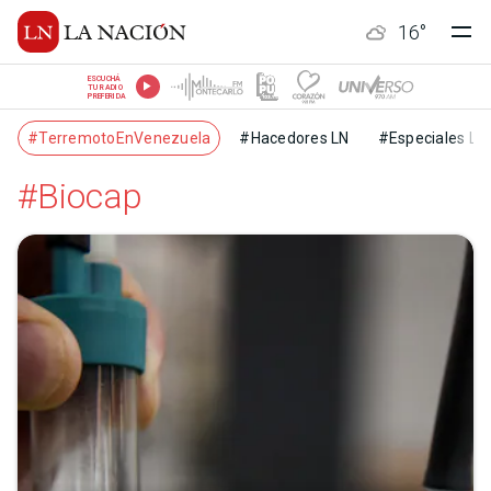
16
°
ESCUCHÁ
TU RADIO
PREFERIDA
#TerremotoEnVenezuela
#Hacedores LN
#Especiales LN
#Biocap