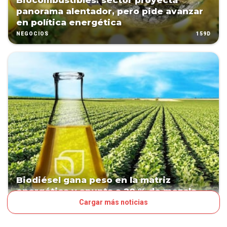
Biocombustibles: sector proyecta
panorama alentador, pero pide avanzar
en política energética
159D
NEGOCIOS
Biodiésel gana peso en la matriz
energética y apunta a 20 % de mezcla
Cargar más noticias
234D
NEGOCIOS