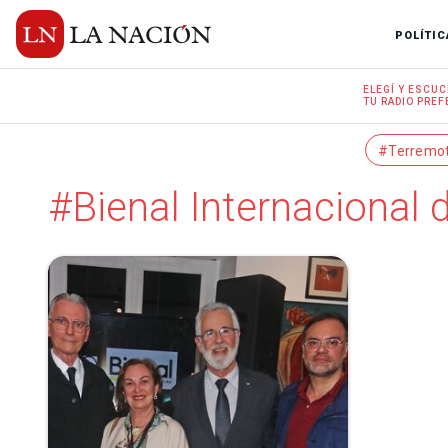
POLÍTIC
ELEGÍ Y
ESCUC
TU RADIO
PREF
#Terremo
#Bienal Internacional