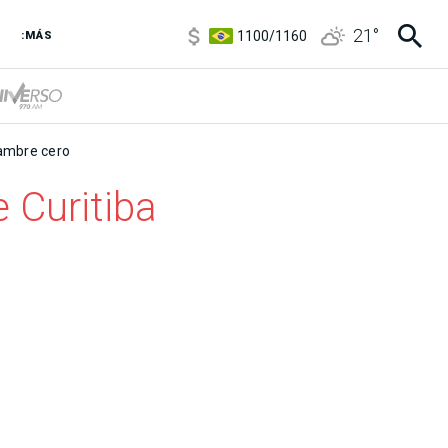
5900
/
5960
21
°
1100
/
1160
:MÁS
3,8
/
4
6850
/
7200
5900
/
5960
mbre cero
 Curitiba