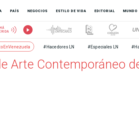
A
PAÍS
NEGOCIOS
ESTILO DE VIDA
EDITORIAL
MUNDO
HÁ
ERIDA
toEnVenezuela
#Hacedores LN
#Especiales LN
#Ha
 de Arte Contemporáneo de