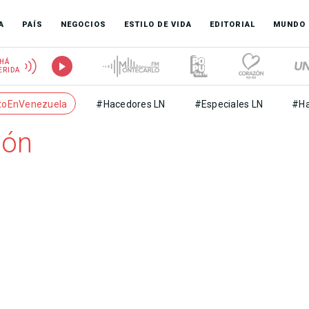
A
PAÍS
NEGOCIOS
ESTILO DE VIDA
EDITORIAL
MUNDO
HÁ
ERIDA
toEnVenezuela
#Hacedores LN
#Especiales LN
#Ha
ión