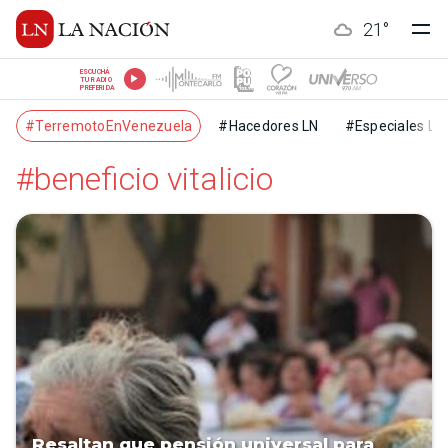
21
°
ESCUCHÁ
TU RADIO
PREFERIDA
#TerremotoEnVenezuela
#Hacedores LN
#Especiales LN
#beneficio vitalicio
Resaltan que pensión universal para