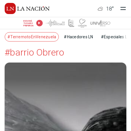
18
°
ESCUCHÁ
TU RADIO
PREFERIDA
#TerremotoEnVenezuela
#Hacedores LN
#Especiales LN
#barrio Obrero