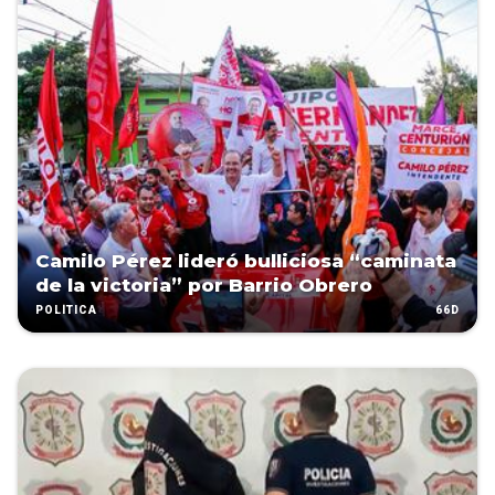
Camilo Pérez lideró bulliciosa “caminata
de la victoria” por Barrio Obrero
66D
POLÍTICA