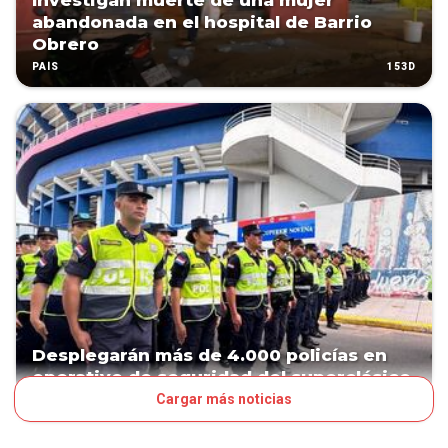
Investigan muerte de una mujer
abandonada en el hospital de Barrio
Obrero
153D
PAÍS
Desplegarán más de 4.000 policías en
operativo de seguridad del superclásico
Cargar más noticias
168D
PAÍS