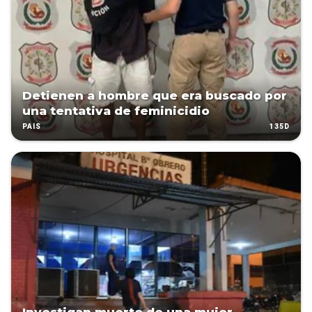
Detienen a hombre que era buscado por
una tentativa de feminicidio
135D
PAÍS