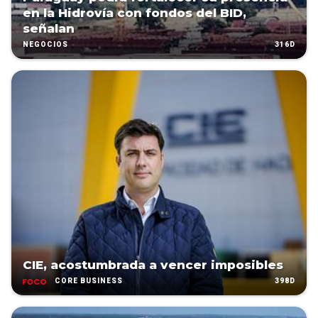
en la Hidrovía con fondos del BID,
señalan
316D
NEGOCIOS
CIE, acostumbrada a vencer imposibles
398D
CORE BUSINESS