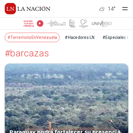
14
°
ESCUCHÁ
TU RADIO
PREFERIDA
#TerremotoEnVenezuela
#Hacedores LN
#Especiales LN
#barcazas
Paraguay podrá fortalecer su presencia