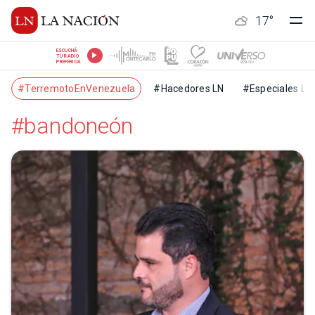
17
°
ESCUCHÁ
TU RADIO
PREFERIDA
#TerremotoEnVenezuela
#Hacedores LN
#Especiales LN
#bandoneón