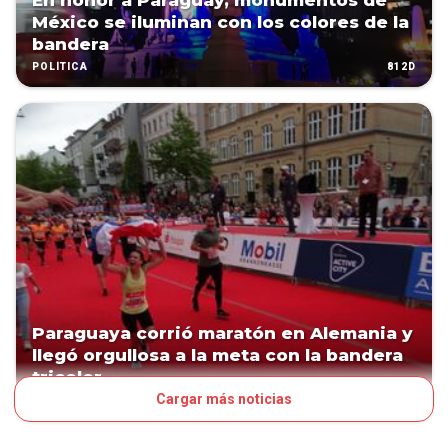
En honor a Paraguay, monumentos de
México se iluminan con los colores de la
bandera
812D
POLÍTICA
Paraguaya corrió maratón en Alemania y
llegó orgullosa a la meta con la bandera
tricolor
Cargar más noticias
827D
PAÍS