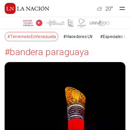
20
°
ESCUCHÁ
TU RADIO
PREFERIDA
#TerremotoEnVenezuela
#Hacedores LN
#Especiales LN
#bandera paraguaya