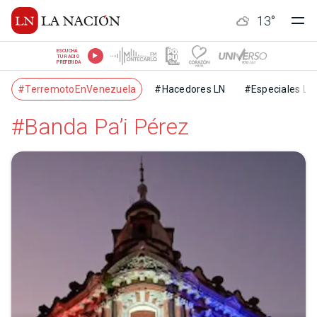
13
°
ESCUCHÁ
TU RADIO
PREFERIDA
#TerremotoEnVenezuela
#Hacedores LN
#Especiales LN
#Banda Pa’i Pérez