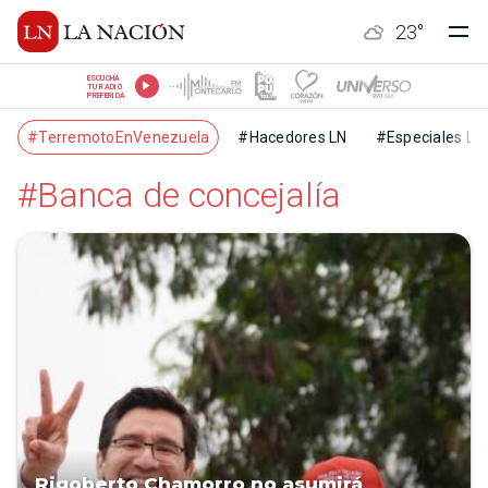
23
°
ESCUCHÁ
TU RADIO
PREFERIDA
#TerremotoEnVenezuela
#Hacedores LN
#Especiales LN
#Banca de concejalía
Rigoberto Chamorro no asumirá