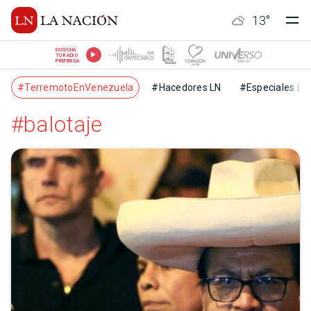
13
°
ESCUCHÁ
TU RADIO
PREFERIDA
#TerremotoEnVenezuela
#Hacedores LN
#Especiales LN
#balotaje