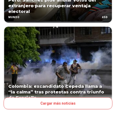
Perú: Sánchez pide anular votos del
extranjero para recuperar ventaja
electoral
45D
MUNDO
Colombia: excandidato Cepeda llama a
“la calma” tras protestas contra triunfo
de Espriella
Cargar más noticias
46D
MUNDO