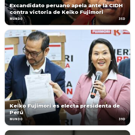
Excandidato peruano apela ante la CIDH
contra victoria de Keiko Fujimori
35D
MUNDO
Keiko Fujimori es electa presidenta de
Perú
39D
MUNDO