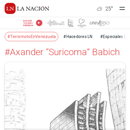
25
°
ESCUCHÁ
TU RADIO
PREFERIDA
#TerremotoEnVenezuela
#Hacedores LN
#Especiales LN
#Axander “Suricoma” Babich