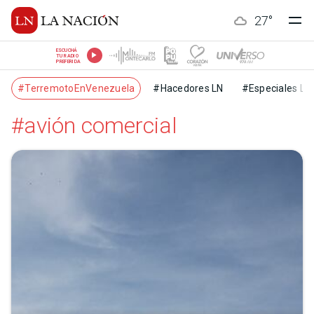
27
°
ESCUCHÁ
TU RADIO
PREFERIDA
#TerremotoEnVenezuela
#Hacedores LN
#Especiales LN
#avión comercial