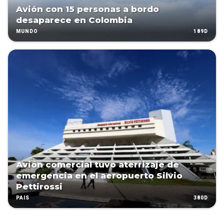
Avión con 15 personas a bordo
desaparece en Colombia
189D
MUNDO
Avión comercial tuvo aterrizaje de
emergencia en el aeropuerto Silvio
Pettirossi
380D
PAÍS