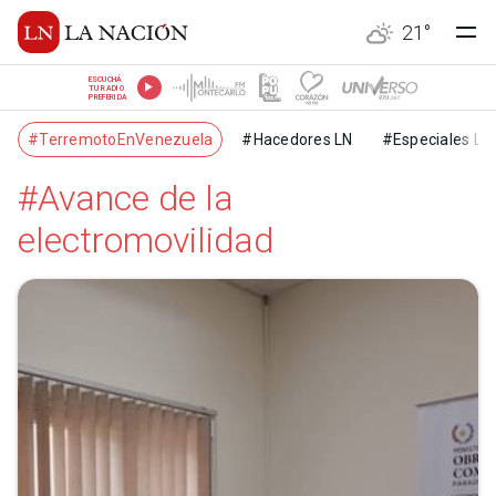
21
°
ESCUCHÁ
TU RADIO
PREFERIDA
#TerremotoEnVenezuela
#Hacedores LN
#Especiales LN
#Avance de la
electromovilidad