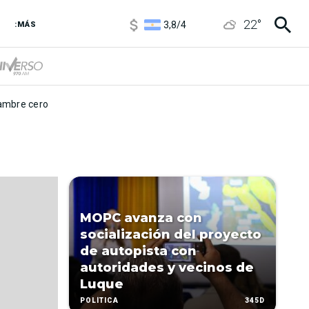
1100
/
1160
22
°
3,8
/
4
:MÁS
6850
/
7200
5900
/
5960
mbre cero
MOPC avanza con
socialización del proyecto
de autopista con
autoridades y vecinos de
Luque
345D
POLÍTICA