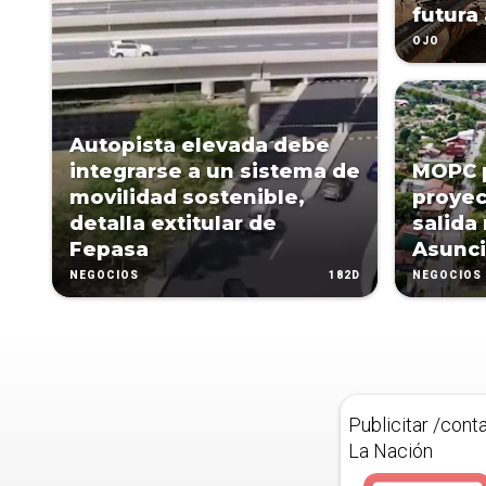
futura
OJO
Autopista elevada debe
integrarse a un sistema de
MOPC 
movilidad sostenible,
proyec
detalla extitular de
salida 
Fepasa
Asunci
182D
NEGOCIOS
NEGOCIOS
Publicitar /cont
La Nación