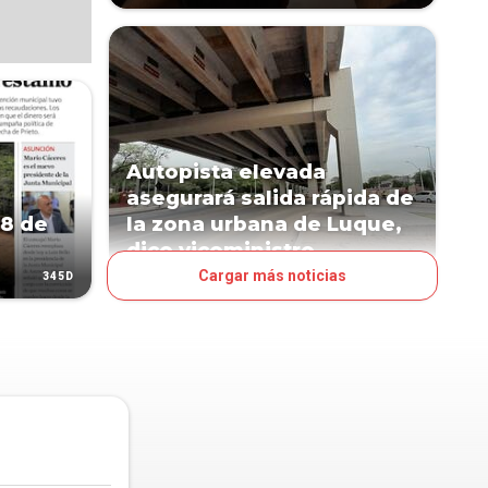
Autopista elevada
asegurará salida rápida de
28 de
la zona urbana de Luque,
dice viceministro
Cargar más noticias
345D
345D
POLÍTICA