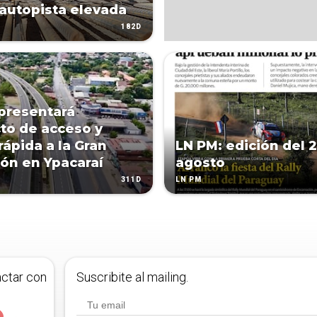
 autopista elevada
182D
presentará
to de acceso y
rápida a la Gran
LN PM: edición del 
ón en Ypacaraí
agosto
311D
LN PM
actar con
Suscribite al mailing.