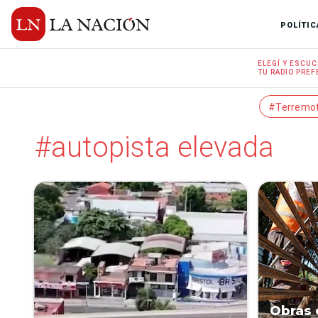
POLÍTIC
ELEGÍ Y
ESCUC
TU RADIO
PREF
#Terremo
#autopista elevada
Obras 