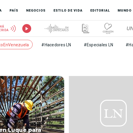
A
PAÍS
NEGOCIOS
ESTILO DE VIDA
EDITORIAL
MUNDO
HÁ
ERIDA
toEnVenezuela
#Hacedores LN
#Especiales LN
#Ha
en Luque para