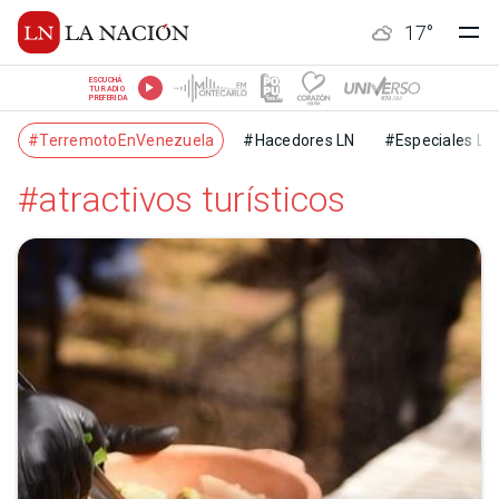
17
°
ESCUCHÁ
TU RADIO
PREFERIDA
#TerremotoEnVenezuela
#Hacedores LN
#Especiales LN
#atractivos turísticos