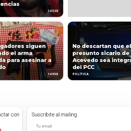
encias
1432D
igadores siguen
No descartan que e
do el arma
presunto sicario de
ada para asesinar a
Acevedo sea integr
do
del PCC
1495D
POLÍTICA
actar con
Suscribite al mailing.