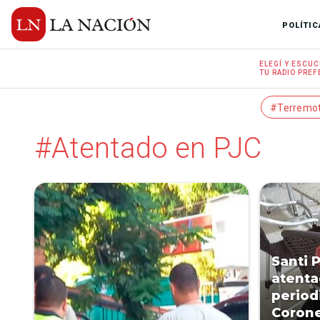
POLÍTIC
ELEGÍ Y
ESCUC
TU RADIO
PREF
#Terremo
#Atentado en PJC
Santi 
atenta
period
Corone