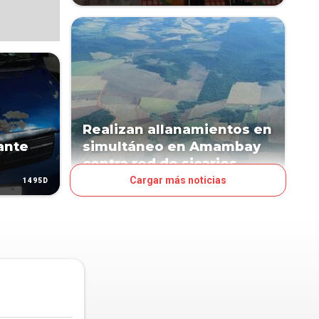
l
Realizan allanamientos en
ante
simultáneo en Amambay
contra red de sicarios
Cargar más noticias
1495D
1516D
PAÍS