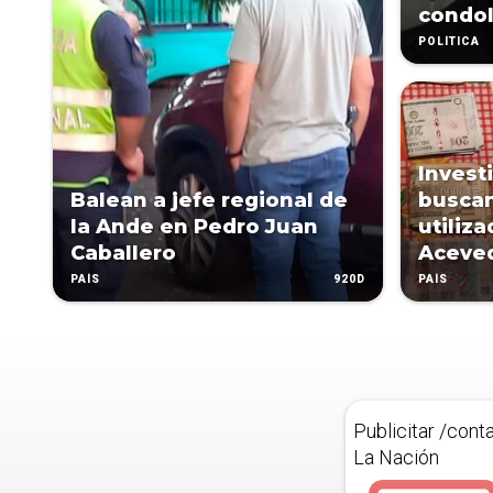
condol
POLÍTICA
Invest
Balean a jefe regional de
buscan
la Ande en Pedro Juan
utiliz
Caballero
Aceve
920D
PAÍS
PAÍS
Publicitar /cont
La Nación