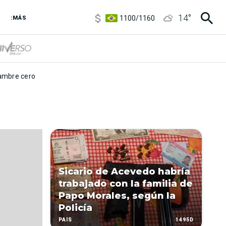
5900
/
5960
14
°
1100
/
1160
:MÁS
3,8
/
4
6850
/
7200
5900
/
5960
mbre cero
Sicario de Acevedo habría
trabajado con la familia de
Papo Morales, según la
Policía
1495D
PAÍS