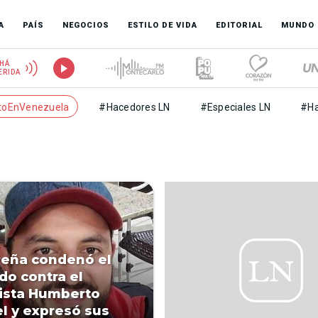
A
PAÍS
NEGOCIOS
ESTILO DE VIDA
EDITORIAL
MUNDO
HÁ
ERIDA
toEnVenezuela
#Hacedores LN
#Especiales LN
#Ha
Peña condenó el
do contra el
ista Humberto
l y expresó sus